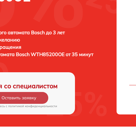
го автомата Bosch до 3 лет
 желанию
бращения
томата
Bosch WTH85200OE от 35 минут
я со специалистом
Оставить заявку
есь c
политикой конфиденциальности