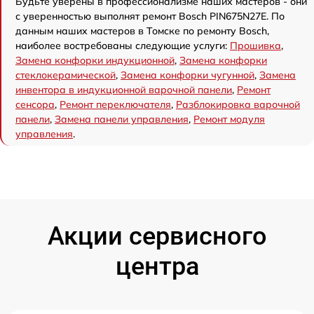
Будьте уверены в профессионализме наших мастеров - они
с уверенностью выполнят ремонт Bosch PIN675N27E. По
данным наших мастеров в Томске по ремонту Bosch,
наиболее востребованы следующие услуги:
Прошивка
,
Замена конфорки индукционной
,
Замена конфорки
стеклокерамической
,
Замена конфорки чугунной
,
Замена
инвентора в индукционной варочной панели
,
Ремонт
сенсора
,
Ремонт переключателя
,
Разблокировка варочной
панели
,
Замена панели управления
,
Ремонт модуля
управления
.
Акции сервисного
центра